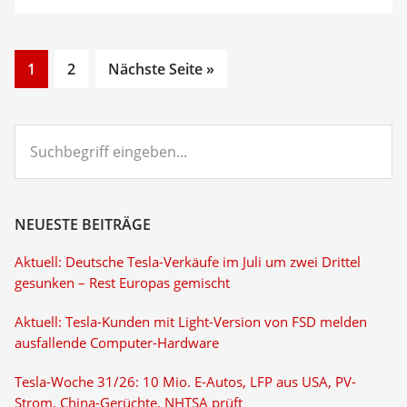
Go
Go
1
2
Nächste Seite »
to
to
page
page
Suchbegriff
eingeben...
NEUESTE BEITRÄGE
Aktuell: Deutsche Tesla-Verkäufe im Juli um zwei Drittel
gesunken – Rest Europas gemischt
Aktuell: Tesla-Kunden mit Light-Version von FSD melden
ausfallende Computer-Hardware
Tesla-Woche 31/26: 10 Mio. E-Autos, LFP aus USA, PV-
Strom, China-Gerüchte, NHTSA prüft