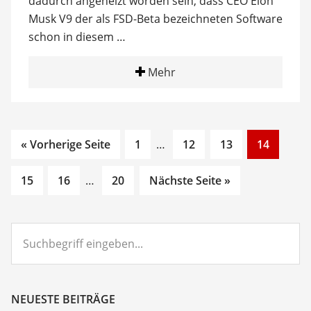
dadurch angeheizt worden sein, dass CEO Elon
Musk V9 der als FSD-Beta bezeichneten Software
schon in diesem …
Mehr
Go
Interim
Go
Go
Go
« Vorherige Seite
1
…
12
13
14
to
pages
to
to
to
Go
Go
Interim
Go
page
omitted
page
page
page
15
16
…
20
Nächste Seite »
to
to
pages
to
page
page
omitted
page
Suchbegriff
eingeben...
NEUESTE BEITRÄGE