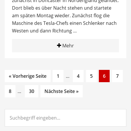
zunächst in Doncaster in Nordengland gelandet.
Dort blieb es über Nacht stehen und startete
am späten Montag wieder. Zunächst flog die
Maschine des Tesla-Chefs einen Schlenker nach
Westen und dann Richtung …
Mehr
Go
Interim
Go
Go
Go
Go
« Vorherige Seite
1
…
4
5
6
7
to
pages
to
to
to
to
Go
Interim
Go
page
omitted
page
page
page
page
8
…
30
Nächste Seite »
to
pages
to
page
omitted
page
Suchbegriff
eingeben...