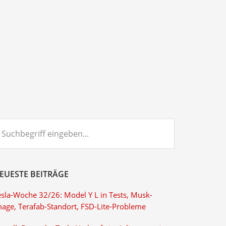
chbegriff
ngeben...
EUESTE BEITRÄGE
esla-Woche 32/26: Model Y L in Tests, Musk-
mage, Terafab-Standort, FSD-Lite-Probleme