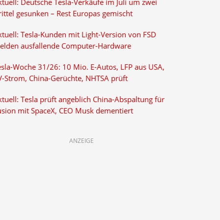
tuell: Deutsche Tesla-Verkäufe im Juli um zwei
rittel gesunken – Rest Europas gemischt
ktuell: Tesla-Kunden mit Light-Version von FSD
elden ausfallende Computer-Hardware
esla-Woche 31/26: 10 Mio. E-Autos, LFP aus USA,
V-Strom, China-Gerüchte, NHTSA prüft
tuell: Tesla prüft angeblich China-Abspaltung für
usion mit SpaceX, CEO Musk dementiert
ANZEIGE