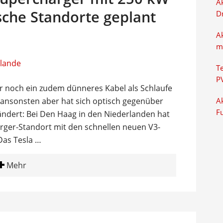
Ak
tsche Standorte geplant
D
A
m
T
P
nur noch ein zudem dünneres Kabel als Schlaufe
, ansonsten aber hat sich optisch gegenüber
Ak
F
ndert: Bei Den Haag in den Niederlanden hat
arger-Standort mit den schnellen neuen V3-
Das Tesla …
Mehr