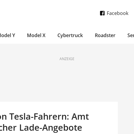
Facebook
odel Y
Model X
Cybertruck
Roadster
Se
ANZEIGE
n Tesla-Fahrern: Amt
scher Lade-Angebote