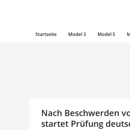
Zum
Skip
Zum
Inhalt
to
Inhalt
wechseln
main
wechseln
content
Startseite
Model 3
Model S
M
Nach Beschwerden vo
startet Prüfung deut