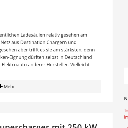
entlichen Ladesäulen relativ gesehen am
es Netz aus Destination Chargern und
sehen aber trifft es sie am stärksten, denn
cken-Eignung dürften selbst in Deutschland
Elektroauto anderer Hersteller. Vielleicht
Su
ei
Mehr
N
T
I
-Supercharger mit 250 kW