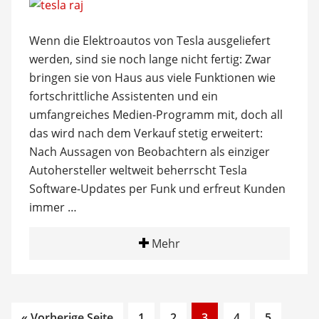
Wenn die Elektroautos von Tesla ausgeliefert
werden, sind sie noch lange nicht fertig: Zwar
bringen sie von Haus aus viele Funktionen wie
fortschrittliche Assistenten und ein
umfangreiches Medien-Programm mit, doch all
das wird nach dem Verkauf stetig erweitert:
Nach Aussagen von Beobachtern als einziger
Autohersteller weltweit beherrscht Tesla
Software-Updates per Funk und erfreut Kunden
immer …
Mehr
Go
Go
Go
Go
Go
Inter
« Vorherige Seite
1
2
3
4
5
…