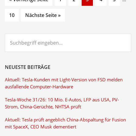
to
to
to
to
to
pages
Go
page
page
page
page
page
omitt
10
Nächste Seite »
to
page
Suchbegriff
eingeben...
NEUESTE BEITRÄGE
Aktuell: Tesla-Kunden mit Light-Version von FSD melden
ausfallende Computer-Hardware
Tesla-Woche 31/26: 10 Mio. E-Autos, LFP aus USA, PV-
Strom, China-Gerüchte, NHTSA prüft
Aktuell: Tesla prüft angeblich China-Abspaltung für Fusion
mit SpaceX, CEO Musk dementiert